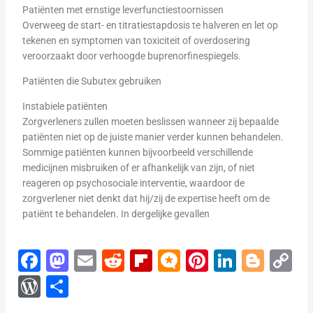
Patiënten met ernstige leverfunctiestoornissen
Overweeg de start- en titratiestapdosis te halveren en let op
tekenen en symptomen van toxiciteit of overdosering
veroorzaakt door verhoogde buprenorfinespiegels.
Patiënten die Subutex
gebruiken
Instabiele patiënten
Zorgverleners zullen moeten beslissen wanneer zij bepaalde
patiënten niet op de juiste manier verder kunnen behandelen.
Sommige patiënten kunnen bijvoorbeeld verschillende
medicijnen misbruiken of er afhankelijk van zijn, of niet
reageren op psychosociale interventie, waardoor de
zorgverlener niet denkt dat hij/zij de expertise heeft om de
patiënt te behandelen. In dergelijke gevallen
F
M
E
R
Fl
M
Pi
Li
Bl
C
a
a
m
e
ip
ic
nt
n
o
o
W
S
c
st
ail
d
b
ro
er
k
g
p
or
h