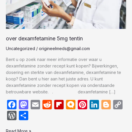
over dexamfetamine 5mg tentin
Uncategorized
/
origineelmeds@gmail.com
Bent u op zoek naar meer informatie over waar u
dexamfetamine zonder recept kunt kopen? Bijwerkingen,
dosering en sterkte van dexamfetamine, dexamfetamine te
koop? Dan bent u hier aan het juiste adres. U kunt
dexamfetamine zonder recept kopen via onderstaande
betrouwbare website. . dexamfetamine […]
F
M
E
R
Fl
M
Pi
Li
Bl
C
a
a
m
e
ip
ic
nt
n
o
o
W
S
c
st
ail
d
b
ro
er
k
g
p
or
h
Read More »