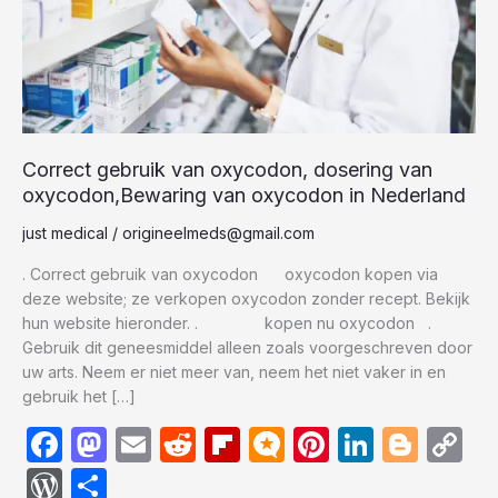
van
oxycodon
in
Nederland
Correct gebruik van oxycodon, dosering van
oxycodon,Bewaring van oxycodon in Nederland
just medical
/
origineelmeds@gmail.com
. Correct gebruik van oxycodon oxycodon kopen via
deze website; ze verkopen oxycodon zonder recept. Bekijk
hun website hieronder. . kopen nu oxycodon .
Gebruik dit geneesmiddel alleen zoals voorgeschreven door
uw arts. Neem er niet meer van, neem het niet vaker in en
gebruik het […]
F
M
E
R
Fl
M
Pi
Li
Bl
C
a
a
m
e
ip
ic
nt
n
o
o
W
S