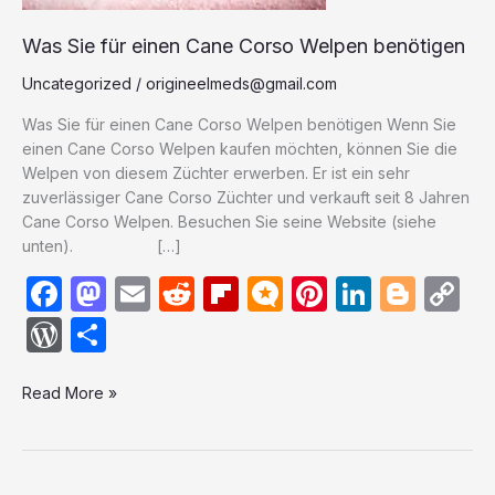
Was Sie für einen Cane Corso Welpen benötigen
Uncategorized
/
origineelmeds@gmail.com
Was Sie für einen Cane Corso Welpen benötigen Wenn Sie
einen Cane Corso Welpen kaufen möchten, können Sie die
Welpen von diesem Züchter erwerben. Er ist ein sehr
zuverlässiger Cane Corso Züchter und verkauft seit 8 Jahren
Cane Corso Welpen. Besuchen Sie seine Website (siehe
unten). […]
F
M
E
R
Fl
M
Pi
Li
Bl
C
a
a
m
e
ip
ic
nt
n
o
o
W
S
c
st
ail
d
b
ro
er
k
g
p
or
h
e
o
di
o
.b
e
e
g
y
Read More »
d
ar
b
d
t
ar
lo
st
dI
er
Li
P
e
o
o
d
g
n
n
re