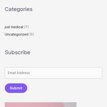
o
n
k
s
k
Categories
s
just medical
(7)
Uncategorized
(6)
Subscribe
Submit